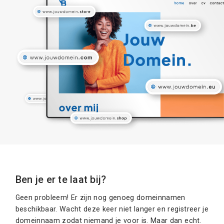
Ben je er te laat bij?
Geen probleem! Er zijn nog genoeg domeinnamen
beschikbaar. Wacht deze keer niet langer en registreer je
domeinnaam zodat niemand je voor is. Maar dan echt.