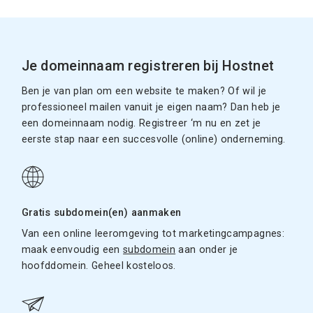
Je domeinnaam registreren bij Hostnet
Ben je van plan om een website te maken? Of wil je
professioneel mailen vanuit je eigen naam? Dan heb je
een domeinnaam nodig. Registreer ‘m nu en zet je
eerste stap naar een succesvolle (online) onderneming.
Gratis subdomein(en) aanmaken
Van een online leeromgeving tot marketingcampagnes:
maak eenvoudig een
subdomein
aan onder je
hoofddomein. Geheel kosteloos.