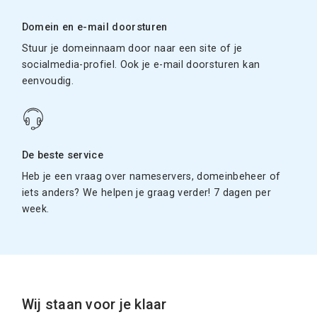
Domein en e-mail doorsturen
Stuur je domeinnaam door naar een site of je
socialmedia-profiel. Ook je e-mail doorsturen kan
eenvoudig.
De beste service
Heb je een vraag over nameservers, domeinbeheer of
iets anders? We helpen je graag verder! 7 dagen per
week.
Wij staan voor je klaar